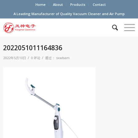
Home
About
Products
Contact
A Leading Manufacturer of Quality Vacuum Cleaner and Air Pump
2022051011164836
/
/
2022年5月10日
0 评论
通过：
sxwbam