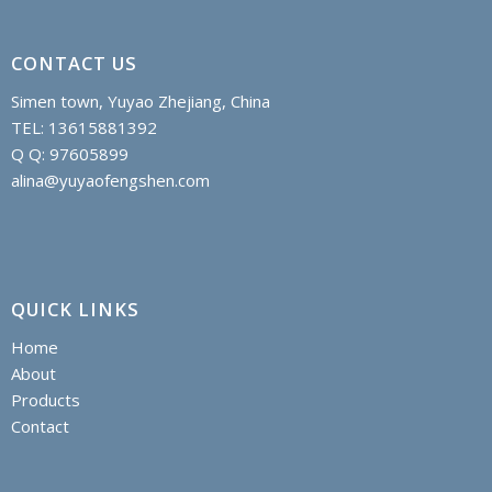
CONTACT US
Simen town, Yuyao Zhejiang, China
TEL: 13615881392
Q Q: 97605899
alina@yuyaofengshen.com
QUICK LINKS
Home
About
Products
Contact