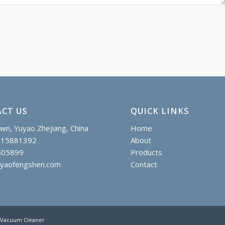
CT US
QUICK LINKS
wn, Yuyao Zhejiang, China
Home
615881392
About
605899
Products
uyaofengshen.com
Contact
d Vacuum Cleaner