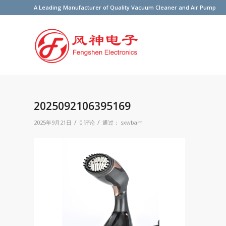
A Leading Manufacturer of Quality Vacuum Cleaner and Air Pump
2025092106395169
/
/
2025年9月21日
0 评论
通过：
sxwbam