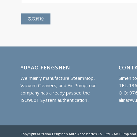
YUYAO FENGSHEN
CONTA
We mainly manufacture SteamMop,
Simen to
Vacuum Cleaners, and Air Pump, our
TEL: 13
company has already passed the
Q Q: 97
ISO9001 System authentication .
alina@y
Copyright © Yuyao Fengshen Auto Accessories Co., Ltd. - Air Pump an