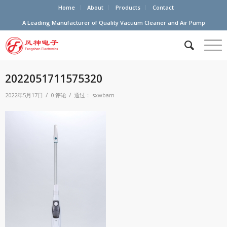
Home
About
Products
Contact
A Leading Manufacturer of Quality Vacuum Cleaner and Air Pump
2022051711575320
/
/
2022年5月17日
0 评论
通过：
sxwbam