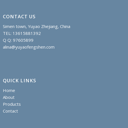
CONTACT US
Simen town, Yuyao Zhejiang, China
TEL: 13615881392
Q Q: 97605899
alina@yuyaofengshen.com
QUICK LINKS
Home
About
Products
Contact