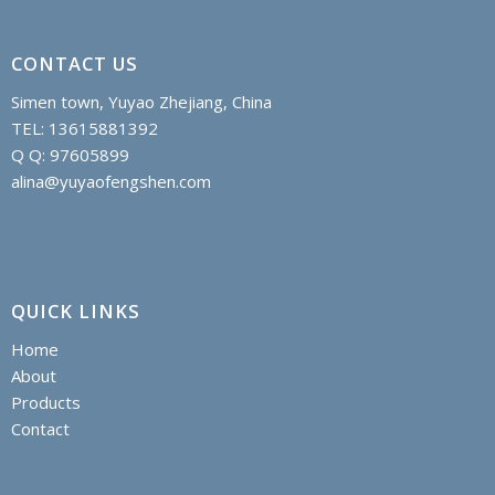
CONTACT US
Simen town, Yuyao Zhejiang, China
TEL: 13615881392
Q Q: 97605899
alina@yuyaofengshen.com
QUICK LINKS
Home
About
Products
Contact