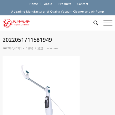
Home
About
Products
Contact
A Leading Manufacturer of Quality Vacuum Cleaner and Air Pump
2022051711581949
/
/
2022年5月17日
0 评论
通过：
sxwbam