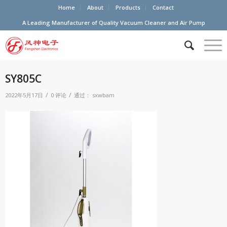
Home
About
Products
Contact
A Leading Manufacturer of Quality Vacuum Cleaner and Air Pump
SY805C
/
/
2022年5月17日
0 评论
通过：
sxwbam