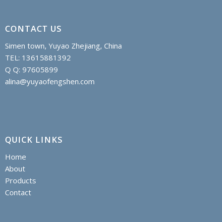
CONTACT US
Simen town, Yuyao Zhejiang, China
TEL: 13615881392
Q Q: 97605899
alina@yuyaofengshen.com
QUICK LINKS
Home
About
Products
Contact