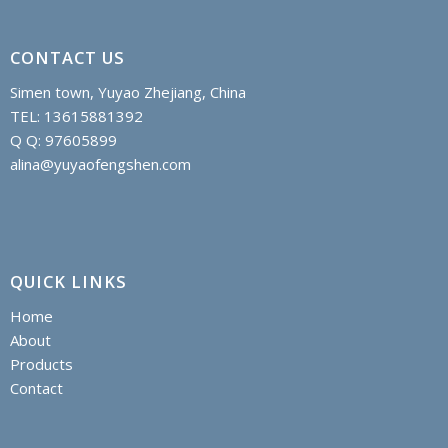
CONTACT US
Simen town, Yuyao Zhejiang, China
TEL: 13615881392
Q Q: 97605899
alina@yuyaofengshen.com
QUICK LINKS
Home
About
Products
Contact