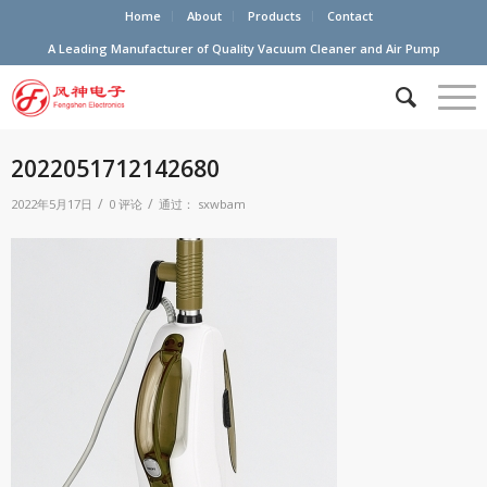
Home
About
Products
Contact
A Leading Manufacturer of Quality Vacuum Cleaner and Air Pump
2022051712142680
/
/
2022年5月17日
0 评论
通过：
sxwbam