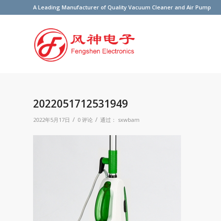
A Leading Manufacturer of Quality Vacuum Cleaner and Air Pump
2022051712531949
/
/
2022年5月17日
0 评论
通过：
sxwbam