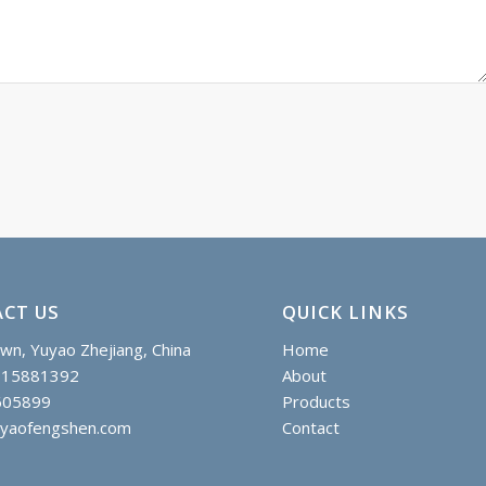
CT US
QUICK LINKS
wn, Yuyao Zhejiang, China
Home
615881392
About
605899
Products
uyaofengshen.com
Contact