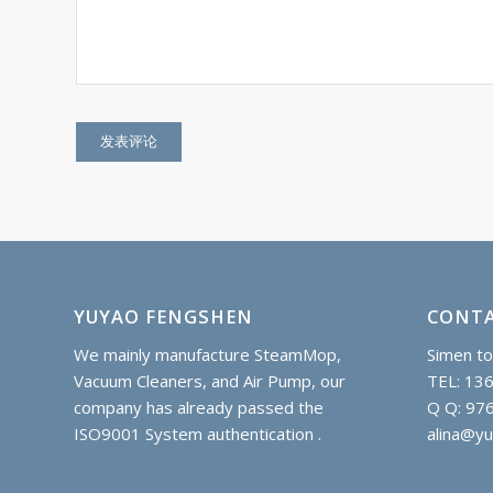
YUYAO FENGSHEN
CONTA
We mainly manufacture SteamMop,
Simen to
Vacuum Cleaners, and Air Pump, our
TEL: 13
company has already passed the
Q Q: 97
ISO9001 System authentication .
alina@y