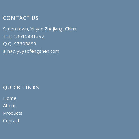
CONTACT US
Simen town, Yuyao Zhejiang, China
TEL: 13615881392
Q Q: 97605899
alina@yuyaofengshen.com
QUICK LINKS
Home
About
Products
Contact