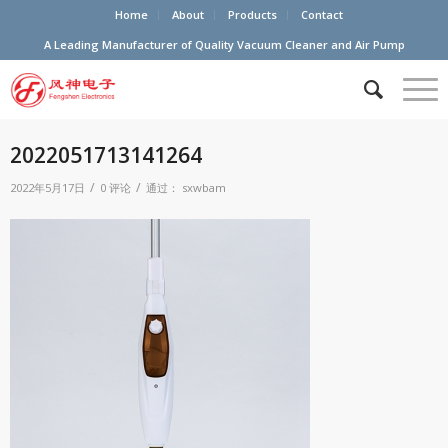
Home
About
Products
Contact
A Leading Manufacturer of Quality Vacuum Cleaner and Air Pump
2022051713141264
/
/
2022年5月17日
0 评论
通过：
sxwbam