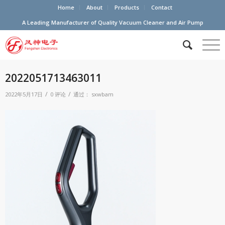
Home
About
Products
Contact
A Leading Manufacturer of Quality Vacuum Cleaner and Air Pump
2022051713463011
/
/
2022年5月17日
0 评论
通过：
sxwbam