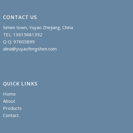
CONTACT US
Simen town, Yuyao Zhejiang, China
TEL: 13615881392
Q Q: 97605899
alina@yuyaofengshen.com
QUICK LINKS
Home
About
Products
Contact