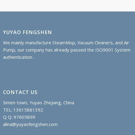
YUYAO FENGSHEN
We mainly manufacture SteamMop, Vacuum Cleaners, and Air
Pump, our company has already passed the ISO9001 System
authentication .
CONTACT US
Simen town, Yuyao Zhejiang, China
TEL: 13615881392
Q Q: 97605899
alina@yuyaofengshen.com