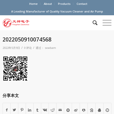
Home
About
Products
Contact
A Leading Manufacturer of Quality Vacuum Cleaner and Air Pump
2022050910074568
/
/
2022年5月9日
0 评论
通过：
sxwbam
分享本文